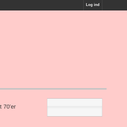
Log ind
t 70'er