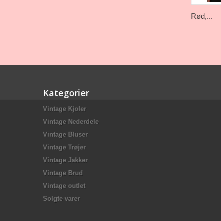
Rød,...
Kategorier
Vintage Kjoler
Vintage Nederdele
Vintage Bluser
Vintage Trøjer
Vintage Jakker
Vintage Brud
Vintage outlet
Solgte varer