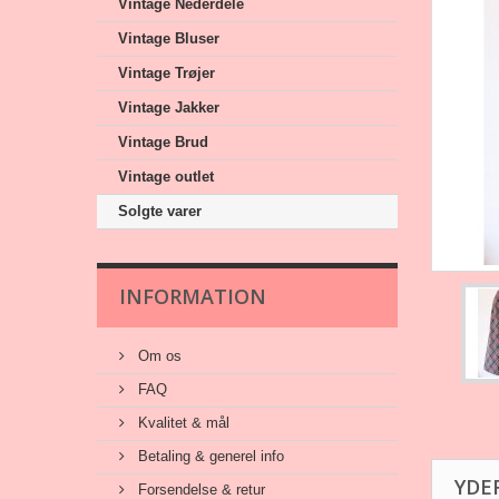
Vintage Nederdele
Vintage Bluser
Vintage Trøjer
Vintage Jakker
Vintage Brud
Vintage outlet
Solgte varer
INFORMATION
Om os
FAQ
Kvalitet & mål
Betaling & generel info
YDE
Forsendelse & retur