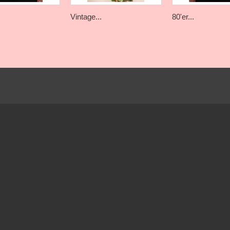
Vintage...
80'er...