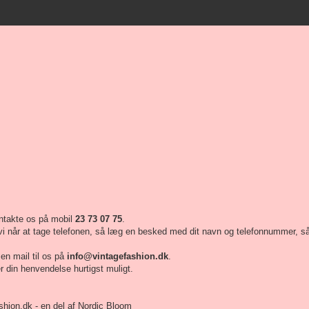
ntakte os på mobil
23 73 07 75
.
vi når at tage telefonen, så læg en besked med dit navn og telefonnummer, så ri
 en mail til os på
info@vintagefashion.dk
.
r din henvendelse hurtigst muligt.
hion.dk - en del af Nordic Bloom