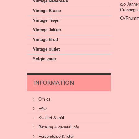
Vintage Nederdele
c/o Janne
Granhegne
Vintage Bluser
CVRnumme
Vintage Trøjer
Vintage Jakker
Vintage Brud
Vintage outlet
Solgte varer
INFORMATION
Om os
FAQ
Kvalitet & mål
Betaling & generel info
Forsendelse & retur