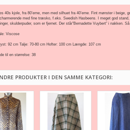
s 40s kjole, fra 80’erne, men med silhuet fra 40’erne. Fint mønster i beige, gr
charmerende med fine træsko, f.eks. Swedish Hasbeens. I meget god stand, s
inger, skulderpuder, som er fjernet. Der står”Bernadette Vuybert” i nakken. Så 
ale: Viscose
ryst: 92 cm Talje: 70-80 cm Hofter: 100 cm Længde: 107 cm
e til en størrelse: 38
ANDRE PRODUKTER I DEN SAMME KATEGORI: