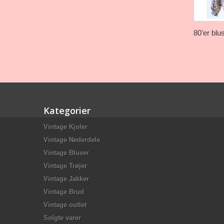
80'er blus
Kategorier
Vintage Kjoler
Vintage Nederdele
Vintage Bluser
Vintage Trøjer
Vintage Jakker
Vintage Brud
Vintage outlet
Solgte varer