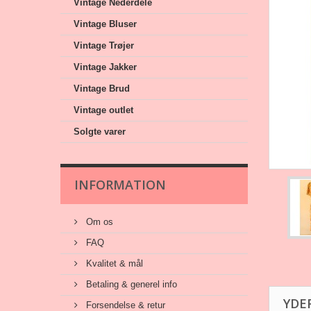
Vintage Nederdele
Vintage Bluser
Vintage Trøjer
Vintage Jakker
Vintage Brud
Vintage outlet
Solgte varer
INFORMATION
Om os
FAQ
Kvalitet & mål
Betaling & generel info
YDE
Forsendelse & retur