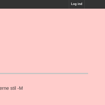
Log ind
'erne stil -M