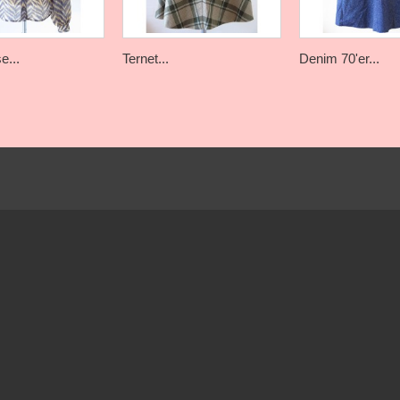
e...
Ternet...
Denim 70'er...