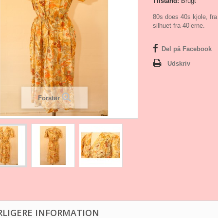
Tilstand:
Brugt
80s does 40s kjole, fr
silhuet fra 40’erne.
Del på Facebook
Udskriv
Forstør
RLIGERE INFORMATION