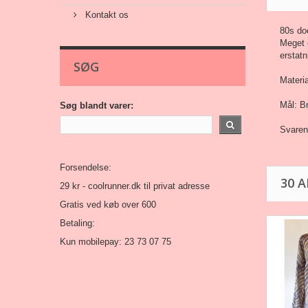
Kontakt os
80s doe
Meget 
erstatn
SØG
Materi
Mål: B
Søg blandt varer:
Svarend
Forsendelse:
30 
29 kr -
coolrunner.dk
til privat adresse
Gratis ved køb over 600
Betaling:
Kun mobilepay: 23 73 07 75