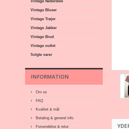
Vintage Nederdele
Vintage Bluser
Vintage Trøjer
Vintage Jakker
Vintage Brud
Vintage outlet
Solgte varer
INFORMATION
Om os
FAQ
Kvalitet & mål
Betaling & generel info
YDE
Forsendelse & retur