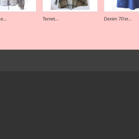
e...
Ternet...
Denim 70'er...