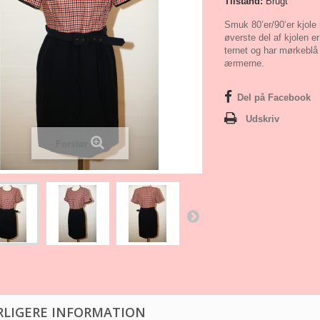
Tilstand:
Brugt
Smuk 80’er/90’er kjole
øverste del af kjolen er
ternet og har mørkeblå
ærmerne.
Del på Facebook
Udskriv
Forstør
RLIGERE INFORMATION