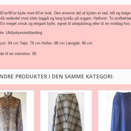
’er/90’er kjole med 60’er look. Den øverste del af kjolen er rød, blå og bei
blå nederdel med slids bagpå og lang lynlås på ryggen. Helforet. To stofbek
 En meget smuk og elegant kjole, egnet til arbejdsbrug eller til en middag hos v
le: Uld/polyesterblanding
ryst: 94 cm Talje: 78 cm Hofter: 98 cm Længde: 90 cm
e til en størrelse: 38
ANDRE PRODUKTER I DEN SAMME KATEGORI: