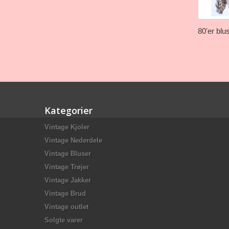
80'er blus
Kategorier
Vintage Kjoler
Vintage Nederdele
Vintage Bluser
Vintage Trøjer
Vintage Jakker
Vintage Brud
Vintage outlet
Solgte varer