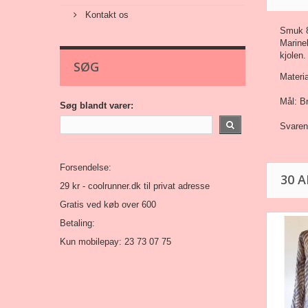
Kontakt os
Smuk 80
Marine
kjolen.
SØG
Materia
Mål: B
Søg blandt varer:
Svarend
Forsendelse:
30 
29 kr -
coolrunner.dk
til privat adresse
Gratis ved køb over 600
Betaling:
Kun mobilepay: 23 73 07 75